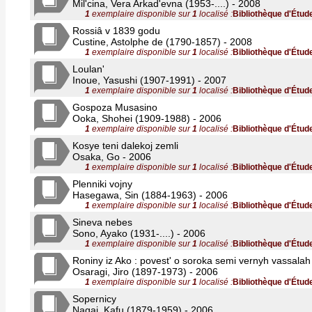
Mil'cina, Vera Arkad'evna (1953-....) - 2008
1
exemplaire disponible sur
1
localisé :
Bibliothèque d'Étud
Rossiâ v 1839 godu
Custine, Astolphe de (1790-1857) - 2008
1
exemplaire disponible sur
1
localisé :
Bibliothèque d'Étud
Loulan'
Inoue, Yasushi (1907-1991) - 2007
1
exemplaire disponible sur
1
localisé :
Bibliothèque d'Étud
Gospoza Musasino
Ooka, Shohei (1909-1988) - 2006
1
exemplaire disponible sur
1
localisé :
Bibliothèque d'Étud
Kosye teni dalekoj zemli
Osaka, Go - 2006
1
exemplaire disponible sur
1
localisé :
Bibliothèque d'Étud
Plenniki vojny
Hasegawa, Sin (1884-1963) - 2006
1
exemplaire disponible sur
1
localisé :
Bibliothèque d'Étud
Sineva nebes
Sono, Ayako (1931-....) - 2006
1
exemplaire disponible sur
1
localisé :
Bibliothèque d'Étud
Roniny iz Ako : povest' o soroka semi vernyh vassalah
Osaragi, Jiro (1897-1973) - 2006
1
exemplaire disponible sur
1
localisé :
Bibliothèque d'Étud
Sopernicy
Nagai, Kafu (1879-1959) - 2006