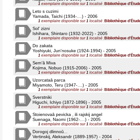
1
exemplaire disponible sur
1
localisé :
Bibliothèque d'Étud
Leto s cuzimi
Yamada, Taichi (1934-....) - 2006
1
exemplaire disponible sur
1
localisé :
Bibliothèque d'Étud
Sol' zizni
Ishihara, Shintaro (1932-2022) - 2005
1
exemplaire disponible sur
1
localisé :
Bibliothèque d'Étud
Do zakata
Yoshiyuki, Jun'nosuke (1924-1994) - 2005
1
exemplaire disponible sur
1
localisé :
Bibliothèque d'Étud
Sem'â Miva
Kojima, Nobuo (1915-2006) - 2005
1
exemplaire disponible sur
1
localisé :
Bibliothèque d'Étud
Uzorcataâ parca
Miyamoto, Teru (1947-....) - 2005
1
exemplaire disponible sur
1
localisé :
Bibliothèque d'Étud
Sverstniki
Higuchi, Ichiyo (1872-1896) - 2005
1
exemplaire disponible sur
1
localisé :
Bibliothèque d'Étud
Stoienovaâ pevicka , ili rajskij angel
Suenaga, Naomi (1962-....) - 2005
1
exemplaire disponible sur
1
localisé :
Bibliothèque d'Étud
Dorogoj dlinnoû...
Vertinskij, Aleksandr (1889-1957) - 2004