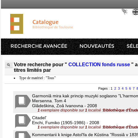
RECHERCHE AVANCÉE
NOUVEAUTÉS
SÉL
Votre recherche pour "
COLLECTION fonds russe
" 
titres limités par
Type de matériel : "Tous"
Pages : 1
2
3
4
5
6
7
Garmoniâ mira kak princip muzyki soglasno "L'harmon
Mersenna. Tom 4
Glâdeškina, Zoâ Ivanovna - 2008
1
exemplaire disponible sur
1
localisé :
Bibliothèque d'Étud
Citadel'
Enchi, Fumiko (1905-1986) - 2008
1
exemplaire disponible sur
1
localisé :
Bibliothèque d'Étud
Kommentarii k knige Astol'fa de Kûstina "Rossiâ v 183