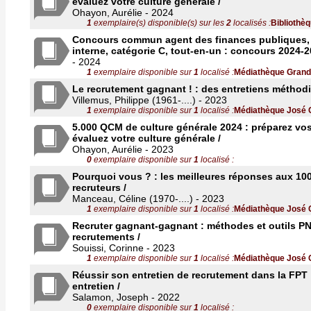
évaluez votre culture générale /
Ohayon, Aurélie - 2024
1
exemplaire(s) disponible(s) sur les
2
localisés :
Bibliothèq
Concours commun agent des finances publiques, 
interne, catégorie C, tout-en-un : concours 2024-2
- 2024
1
exemplaire disponible sur
1
localisé :
Médiathèque Grand
Le recrutement gagnant ! : des entretiens méthodi
Villemus, Philippe (1961-....) - 2023
1
exemplaire disponible sur
1
localisé :
Médiathèque José 
5.000 QCM de culture générale 2024 : préparez vo
évaluez votre culture générale /
Ohayon, Aurélie - 2023
0
exemplaire disponible sur
1
localisé :
Pourquoi vous ? : les meilleures réponses aux 10
recruteurs /
Manceau, Céline (1970-....) - 2023
1
exemplaire disponible sur
1
localisé :
Médiathèque José 
Recruter gagnant-gagnant : méthodes et outils PN
recrutements /
Souissi, Corinne - 2023
1
exemplaire disponible sur
1
localisé :
Médiathèque José 
Réussir son entretien de recrutement dans la FPT :
entretien /
Salamon, Joseph - 2022
0
exemplaire disponible sur
1
localisé :