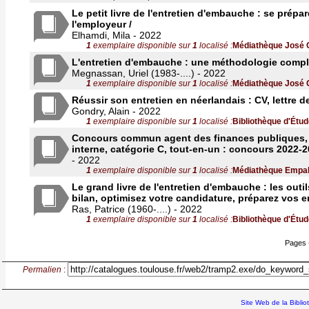
Le petit livre de l'entretien d'embauche : se prépa
l'employeur /
Elhamdi, Mila - 2022
1
exemplaire disponible sur
1
localisé :
Médiathèque José 
L'entretien d'embauche : une méthodologie complèt
Megnassan, Uriel (1983-....) - 2022
1
exemplaire disponible sur
1
localisé :
Médiathèque José 
Réussir son entretien en néerlandais : CV, lettre de
Gondry, Alain - 2022
1
exemplaire disponible sur
1
localisé :
Bibliothèque d'Étud
Concours commun agent des finances publiques, 
interne, catégorie C, tout-en-un : concours 2022-2
- 2022
1
exemplaire disponible sur
1
localisé :
Médiathèque Empal
Le grand livre de l'entretien d'embauche : les outils
bilan, optimisez votre candidature, préparez vos en
Ras, Patrice (1960-....) - 2022
1
exemplaire disponible sur
1
localisé :
Bibliothèque d'Étud
Pages 
Permalien
:
Site Web de la Bibli