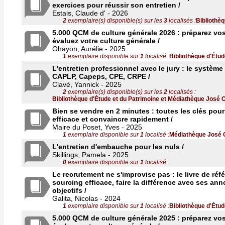
exercices pour réussir son entretien /
Estais, Claude d' - 2026
2
exemplaire(s) disponible(s) sur les
3
localisés :
Bibliothè
5.000 QCM de culture générale 2026 : préparez vo
évaluez votre culture générale /
Ohayon, Aurélie - 2025
1
exemplaire disponible sur
1
localisé :
Bibliothèque d'Étud
L'entretien professionnel avec le jury : le système
CAPLP, Capeps, CPE, CRPE /
Clavé, Yannick - 2025
2
exemplaire(s) disponible(s) sur les
2
localisés :
Bibliothèque d'Étude et du Patrimoine et Médiathèque José 
Bien se vendre en 2 minutes : toutes les clés pour
efficace et convaincre rapidement /
Maire du Poset, Yves - 2025
1
exemplaire disponible sur
1
localisé :
Médiathèque José 
L'entretien d'embauche pour les nuls /
Skillings, Pamela - 2025
0
exemplaire disponible sur
1
localisé :
Le recrutement ne s'improvise pas : le livre de réf
sourcing efficace, faire la différence avec ses an
objectifs /
Galita, Nicolas - 2024
1
exemplaire disponible sur
1
localisé :
Bibliothèque d'Étud
5.000 QCM de culture générale 2025 : préparez vo