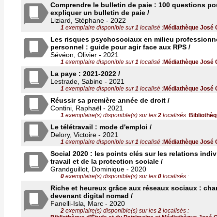
Comprendre le bulletin de paie : 100 questions pou
expliquer un bulletin de paie /
Liziard, Stéphane - 2022
1
exemplaire disponible sur
1
localisé :
Médiathèque José 
Les risques psychosociaux en milieu professionnel
personnel : guide pour agir face aux RPS /
Sévéon, Olivier - 2021
1
exemplaire disponible sur
1
localisé :
Médiathèque José 
La paye : 2021-2022 /
Lestrade, Sabine - 2021
1
exemplaire disponible sur
1
localisé :
Médiathèque José 
Réussir sa première année de droit /
Contini, Raphaël - 2021
1
exemplaire(s) disponible(s) sur les
2
localisés :
Bibliothèq
Le télétravail : mode d'emploi /
Delory, Victoire - 2021
1
exemplaire disponible sur
1
localisé :
Médiathèque José 
Social 2020 : les points clés sur les relations indiv
travail et de la protection sociale /
Grandguillot, Dominique - 2020
0
exemplaire(s) disponible(s) sur les
0
localisés :
Riche et heureux grâce aux réseaux sociaux : chan
devenant digital nomad /
Fanelli-Isla, Marc - 2020
2
exemplaire(s) disponible(s) sur les
2
localisés :