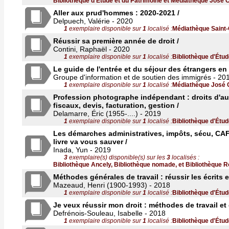
Bibliothèque d'Étude et du Patrimoine et Médiathèque José 
Aller aux prud'hommes : 2020-2021 /
Delpuech, Valérie - 2020
1
exemplaire disponible sur
1
localisé :
Médiathèque Saint-
Réussir sa première année de droit /
Contini, Raphaël - 2020
1
exemplaire disponible sur
1
localisé :
Bibliothèque d'Étud
Le guide de l'entrée et du séjour des étrangers en
Groupe d'information et de soutien des immigrés - 20
1
exemplaire disponible sur
1
localisé :
Médiathèque José 
Profession photographe indépendant : droits d'aut
fiscaux, devis, facturation, gestion /
Delamarre, Éric (1955-....) - 2019
1
exemplaire disponible sur
1
localisé :
Bibliothèque d'Étud
Les démarches administratives, impôts, sécu, CAF..
livre va vous sauver /
Inada, Yun - 2019
3
exemplaire(s) disponible(s) sur les
3
localisés :
Bibliothèque Ancely, Bibliothèque nomade, et Bibliothèque R
Méthodes générales de travail : réussir les écrits e
Mazeaud, Henri (1900-1993) - 2018
1
exemplaire disponible sur
1
localisé :
Bibliothèque d'Étud
Je veux réussir mon droit : méthodes de travail et
Defrénois-Souleau, Isabelle - 2018
1
exemplaire disponible sur
1
localisé :
Bibliothèque d'Étud